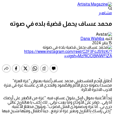
مشاهير
محمد عساف يحمل قضية بلده في صوته
كتبه
Dana Wahiba
15 يناير 2024
https://www.instagram.com/reel/C2F3FcJS9zK/?
igsh=MzRlODBiNWFlZA==
أطلقَ النّجم الفلسطيني محمد عساف أغنية بعنوان “غزة العزة”
مجسداً بصوتهِ حجمَ الألم والصّمود والتّحدي الذي عاشته غرة في فترة
الحرب الاخيرة الدائرة.
تبدأُ الأغنية بموالٍ مُبكي يقولُ عساف فيه: “غزة من الصّغِر على أرضك
أنا رابي… صابر على الأوجاع وما بِعِت تُرابي… لك إكتب يا هالتاريخ عاللي
جرى بي… أنا غزة وبصمودي الَمثَل انضرَب”، ويقولُ مطلعُ الأغنية:
“إحني راسك يا التاريخ وبغير غزة لا ترفع… جينا أطفال وفيها نشيخ فيها