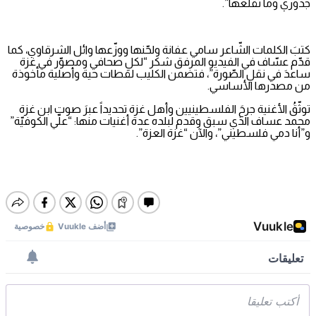
جذوري وما تقلعها”.
كتبَ الكلمات الشّاعر سامي عفانة ولحّنها ووزّعها وائل الشرقاوي، كما
قدّم عسّاف في الفيديو المرفق شكر “لكلِ صحافي ومصوّر في غزة
ساعدَ في نقلِ الصّورة”، فتضمن الكليب لقطات حية وأصلية مأخوذة
من مصدرها الأساسي.
توثّقُ الأغنية جرحَ الفلسطينيين وأهل غزة تحديداً عبرَ صوتِ ابن غزة
محمد عساف الذي سبق وقدم لبلده عدة أغنيات منها: “علّي الكوفيّة”
و”أنا دمي فلسطيني”، والآن “غزة العزة”.