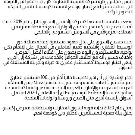
رئيس مجلس إدارة شركة لافيستا العقارية، كان جزءاً مؤثراً من الموجة
التي عملت حصرياً مع إعمار، ووضع لافيستا كوسيط بلاتيني لشركة
التطوير الرائدة.
وضعت لافيستا نفسها كشركة رائدة في السوق خلال عام 2019، حيث
نمت لتصبح شركة تقدر بملايين الدولارات مع محفظة مميزة من
العملاء المرموقين في السوقين السعودي والخليجي.
يحث حسين السوق على بذل جهود مستمرة لإعادة صياغة دور
الوسيط العقاري وتشجيع جميع العاملين في المجال على الإلمام بكل
نواحيه، فالمستثمرون اليوم حريصون على اغتنام أفضل الفرص.
وأضاف حسين أنه مع اختلاف الحوافز والخدمات من شركة إلى أخرى،
ينبغي اعتبار الوسيط كمستشار عقاري له خبرته وتجربته المستقلة في
السوق.
تجدر الإشارة إلى أن لدى لافيستا حالياً أكثر من 100 مستشار عقاري
خبير يتحدثون بلغات عديدة ويقدمون خدماتهم لعملاء من المملكة
العربية السعودية والإمارات العربية المتحدة ومصر والمملكة المتحدة.
وتتابع لافيستا التخطيط لتوسيع نطاق أعمالها في 2020 لتشمل
أسواق رئيسية أخرى مثل الصين وروسيا والولايات المتحدة.
يمثل عام 2020 بداية قوية لسوق العقارات واستضافة معرض إكسبو
يخلق بيئة صحية للمستثمرين لاختيار دبي كوجهة لهم.