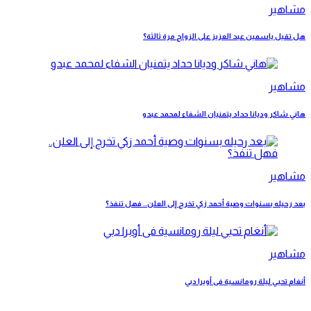
مشاهير
هل تقبل ياسمين عبد العزيز على الزواج مرة ثالثة؟
مشاهير
هاني شاكر وديانا حداد يتمنيان الشفاء لمحمد عبدو
مشاهير
بعد رحيله بسنوات وصية أحمد زكي تخرج إلى العلن.. فهل تنفذ؟
مشاهير
أنغام تحيي ليلة رومانسية فى أوبرا دبي