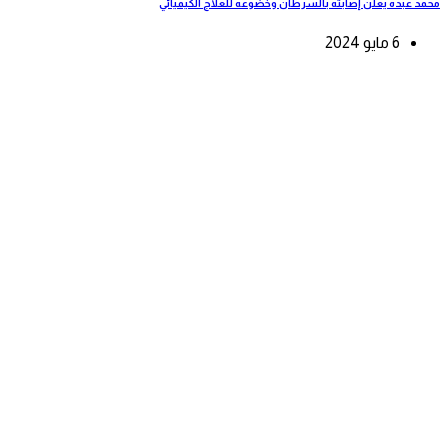
محمد عبده يعلن إصابته بالسرطان وخضوعه للعلاج الكيميائي
6 مايو 2024