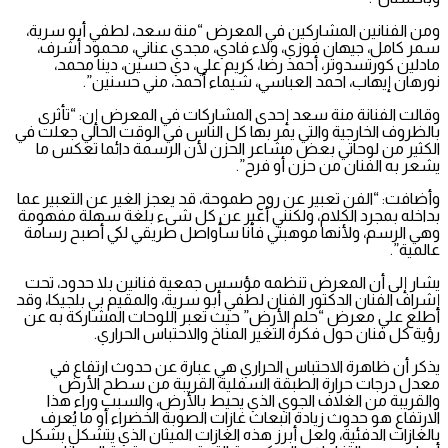
ومن الفنانين المشاركين في المعرض “منة سعد، لطفي أبو سرية،
سمر كامل، جيهان فوزي، ولاء فادي، مجدي عناني، محمود أشرف،
مادلين كورتسدوتر، أحمد رضا، كريم علي، دي حسين، دينا محمد،
نورهان إيهاب، احمد العباسي، شيماء أحمد، مني حسنين”.
وقالت الفنانة منة سعد إحدى المشاركات في المعرض إن: “تأثرى
بالظروف الخارجية والتي يمر بها كل الناس في الوقت الحالي جعلت في
الكثير من لوحاتي بعض مشاعر الحزن لأن الرسمة دائما تعكس ما
يشعر به الفنان من حزن أو فرح”.
وأضافت: “الفن تعبير عن روح طموحة، قد يعجز الغير عن التعبير عما
بداخله بمجرد الكلام، ولكنني أعبر عن كل شىء بلغة سهلة مفهومة
وهي الرسم، وﻷنها موهبتي فأنا سأواصل طريقي لكي أصبح رسامة
عالمية”.
يشار إلى أن المعرض تنظمه مؤسس جمعية فنانين بلا حدود، تحت
إشراف الفنان الدكتور الفنان لطفي أبو سرية، والمقيم بي بلجيكا، وقد
أطلع علي معرض “حلم الأرض” حيث تعبر اللوحات المشاركة به عن
رؤية كل فنان حول فكرة التغير المناخ والاحتباس الحراري.
يذكر أن ظاهرة الاحتباس الحراري هي عبارة عن حدوث ارتفاع في
معدل درجات حرارة الطبقة السفلية القريبة من سطح الأرض
والقريبة من الغلاف الجوي الذي يحيط بالأرض، والسبب وراء هذا
الارتفاع هو حدوث زيادة انبعاث غازات الصوبة الخضراء أو ما يُعرف
بالغازات الدفئية، ولعل أبرز هذه الغازات الميثان الذي يتشكل بشكل