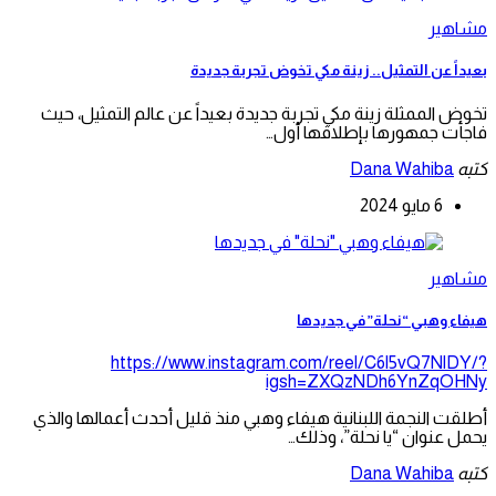
مشاهير
بعيداً عن التمثيل.. زينة مكي تخوض تجربة جديدة
تخوض الممثلة زينة مكي تجربة جديدة بعيداً عن عالم التمثيل، حيث
فاجأت جمهورها بإطلاقها أول…
كتبه
Dana Wahiba
6 مايو 2024
مشاهير
هيفاء وهبي “نحلة” في جديدها
https://www.instagram.com/reel/C6l5vQ7NlDY/?
igsh=ZXQzNDh6YnZqOHNy
أطلقت النجمة اللبنانية هيفاء وهبي منذ قليل أحدث أعمالها والذي
يحمل عنوان “يا نحلة”، وذلك…
كتبه
Dana Wahiba