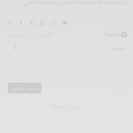
من
الحفلات
الجماهيرية
الناجحة
في
الصيف
الماضي
.