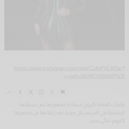
https://www.instagram.com/reel/C2AjlFVLADe/?
igsh=MzRlODBiNWFlZA==
فاجئت
الفنانة
كارول
سماحة
جمهورها
عبر
حساباتها
الرسمية
في
السوشيال
ميديا،
بعد
إعلانها
عن
تحضيرها
لألبوم
غنائي
جديد
.