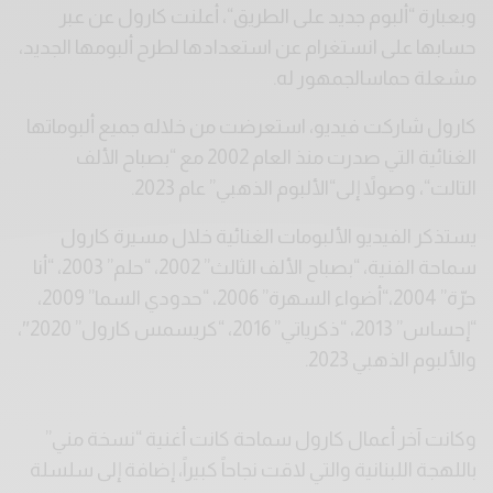
وبعبارة
“
ألبوم
جديد
على
الطريق
“
،
أعلنت
كارول
عن
عبر
حسابها
على
انستغرام
عن
استعدادها
لطرح
ألبومها
الجديد،
مشعلة
حماس
الجمهور
له
.
كارول
شاركت
فيديو،
استعرضت
من
خلاله
جميع
ألبوماتها
الغنائية
التي
صدرت
منذ
العام
2002
مع
“
بصباح
الألف
التالت
“
،
وصولاً
إلى
“
الألبوم
الذهبي
”
عام
2023.
يستذكر
الفيديو
الألبومات
الغنائية
خلال
مسيرة
كارول
سماحة
الفنية،
“
بصباح
الألف
الثالث
” 2002
،
“
حلم
” 2003
،
“
أنا
حرّة
” 2004
،
“
أضواء
السهرة
” 2006
،
“
حدودي
السما
” 2009
،
“
إحساس
” 2013
،
“
ذكرياتي
” 2016
،
“
كريسمس
كارول
” 2020″
،
والألبوم
الذهبي
2023.
وكانت آخر
أعمال
كارول
سماحة
كانت
أغنية
“
نسخة
مني
”
باللهجة
اللبنانية
والتي
لاقت
نجاحاً
كبيراً،
إضافة
إلى
سلسلة