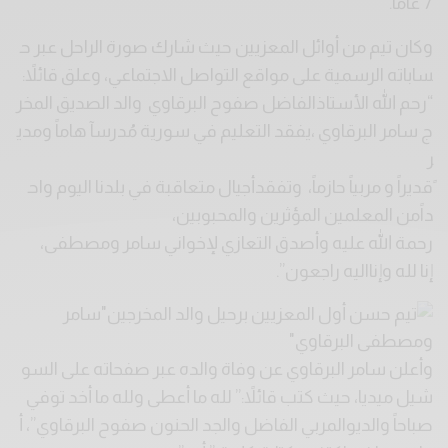
7 عاماً.
وكان تيم من أوائل المعزيين حيث شارك صورة الراحل عبر ح
ساباته الرسمية على مواقع التواصل الاجتماعي، وعلق قائلاً:
“رحم الله الأستاذالفاضل صفوح البرقاوي والد الصديق المخر
ج سامر البرقاوي ،يفقد التعليم في سورية مُدرسآ هاماً ومدي
ر
ًقديراً و مربياً حازماً، وتفقدأجيال متعاقبة في بلدنا اليوم واح
داًمن المعلمين المؤثرين والمحبوبين،
رحمة الله عليه وأصدق التعازي لإخواني سامر ومصطفى،
إنا لله وإنااليه راجعون”.
وأعلن سامر البرقاوي عن وفاة والده عبر صفحاته على السو
شيل ميديا، حيث كتب قائلاً:” لله ما أعطى ولله ما أخد توفي
صباحاً والديوالمربي الفاضل والجد الحنون صفوح البرقاوي”، أ