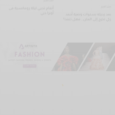
مشاهير
مشاهير
أنغام تحيي ليلة رومانسية فى
أوبرا دبي
بعد رحيله بسنوات وصية أحمد
زكي تخرج إلى العلن.. فهل تنفذ؟