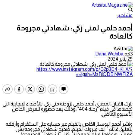
مشاهير
أحمد حلمي لمنى زكي: شهادتي مجروحة
كالعادة
كتبه
Dana Wahiba
29 يناير 2024
https://www.instagram.com/p/C2p3E4-Ki_X/?
igsh=MzRlODBiNWFlZA==
بارك الفنان المصري أحمد حلمي لزوجته منى زكي، بالأصداء الإيجابية التي
تحصدها في فيلم “رحلة 404”، وذلك بعد حضوره للعرض الخاص
الأسبوع الماضي.
ونشر أحمد البوستر الخاص بالفيلم عبر حسابه على انستغرام وأرفقه
بتعليق قائلاً: ” الف مبروك الفيلم، صحيح شهادتي مجروحه بس
معلش هقولها، فيلم تحفه وانتي كنتي، (شهادتي المجروحه)