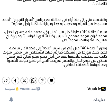
كالعاده..”.
وكشفت منى زكي منذ أيام في مداخلة مع برنامج “أسرار النجوم”: “أحمد
مبسوط من الفيلم ومعجب به جدا، وبيبارك لنا كلنا. راجل محترم”.
فيلم “رحلة 404” بطولة كل من: “منى زكي، محمد علاء، حسن العدل،
محمد فراج، محمد ممدوح، شيرين رضا، شادي ألفونس”، ومن إخراج
هاني خليفة وتأليف محمد رجاء.
ويدور “رحلة 404” قبل أيام من سفر “غادة” إلى مكة لأداء فريضة
الحج، حيث تتورط في مشكلة طارئة، فتلجأ لأشخاص من ماضي ملوث
كانت قد قطعت علاقتها بهم من أجل جمع مبلغ مبالي كبير، فهل
تتمكن من جمع المال والسفر لفريضة الحج، أم تتغير حياتها للأسوأ
بعد لجوئها لأصدقاء الماضي.