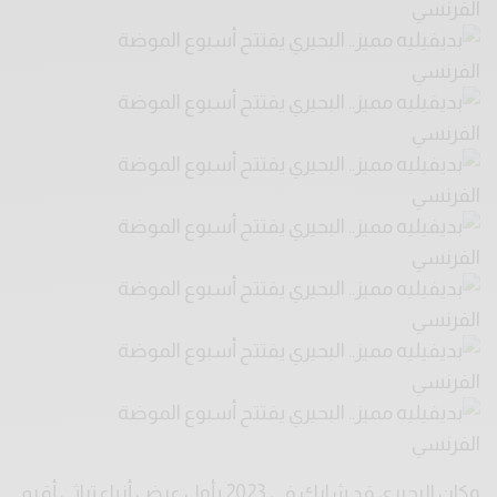
وكان البحيري قد شارك في 2023 بأول عرض أزياء تراثي أقيم