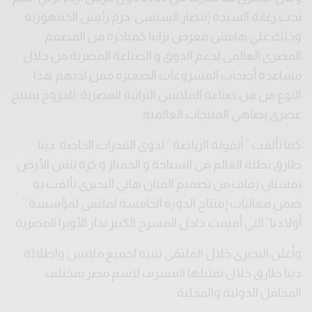
تحت رعاية السيدة إنتصار السيسى حرم رئيس الجمهورية
وذلك علي هامش معرض تراثنا كمبادرة من المصمم
المصري العالمي لدعم الذوق و الصناعة المصرية من خلال
مساعدة أصحاب المشروعات الصغيرة ممن لديهم هذا
النوع من فن صناعة الملابس التراثية المصرية للخروج بمنتج
عصري يضاهي المنتجات العالمية.
كما تألقت ” أيقونة الرياضة ” لذوى القدرات الخاصة دينا
طارق بطلة العالم فى السباحة و الجمباز و كرة تنس الأرض
بفستان زفاف من تصميم الفنان هاني البحيري تألقت به
ضمن فعاليات إفتتاح الدورة الخامسة لملتقى لمؤسسة ”
أولادنا” التي أقيمت داخل المسرح الكبير بدار الأوبرا المصرية.
وأعلن البحيري خلال الملتقى تبنيه لجميع ملابس واطلالة
دينا طارق خلال تمثيلها المشرف لاسم مصر بمختلف
المحافل الدولية والمحلية .