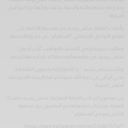
بخبر وفاة جدتها والدة والدتها، مخلفة ورائها حزنا كبيرا لدى
أسرتها.
وأعلنت الفنانة، سلمى رشيد عبر صفحتها الخاصة على
موقع التواصل الاجتماعي “انستغرام”، عن خبر وفاة جدتها.
وطالبت خريجة برنامج اكتشاف المواهب “آراب أيدول”،
سلمى رشيد، من متابعيها ومحبيها الدعاء لجدتها بالرحمة.
وكتبت سلمى رشيد :” إنا لله وإنا إليه راجعون، البقاء لله،
جدتي أم أمي في ذمة الله، معواتكم لها بالرحمة الله يرحمك
أميمتي الحنينة”.
في موضوع آخر، أدت الفنانة المغربية، سلمى رشيد مناسك
العمرة، وشاركت تفاصيلها مع المتابعين عبر حسابها
الخاص بموقع”انستغرام “.
https://www.instagram.com/p/Cxfd6j7IiTe/?