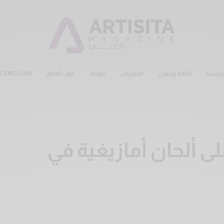
رتيستا
ثقافة وفنون
المعارض
موضة
حول العالم
E ENGLISH
 ألحان أمازيغية في