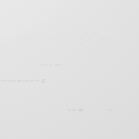
e news and special offers.
FEATURED
TAGS