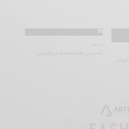
مشاهير
أنغام تحيي ليلة رومانسية فى أوبرا دبي
رج إلى