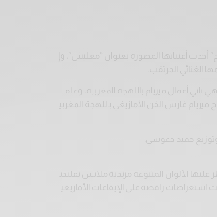
” أحدث أغنياتها المصورة بعنوان “معليش”، وإ
ا الغنائي المرتقب.
هي ثاني أعمال ميريام باللهجة المغربية، وعلق
 ميريام فارس الفن الأمازيغي باللهجة المغربي
وتوزيع حميد دعوسي.
ليها الألوان المتنوعة مرتدية ملابس تقليدي
ستعراضات راقصة على الإيقاعات الأمازيغي