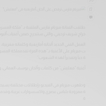
طلقت الفنانة ميريام فارس الملقبة بـ “ملكة المسرح
خراج شريف ترحيني، والتي ستندرج ضمن أغنيات ألبومه
العمل الفني الجديد ألحانه أمازيغية وكلماته مغربية، 
ت ميريام على الأغنية بـ”هذه المرة تقدمملكة المسرح
ة حباً وتقديراً لهذه الشعوب”.
أغنية “معليش” من كلمات وألحان يوسف العماني، 
وظهرت ميريام في الفيديو بإطلالات مختلفة يسيطر ع
ة ممزوجة بلباس عصري واكسسوارات غريبة،وقدمت ا
ة.