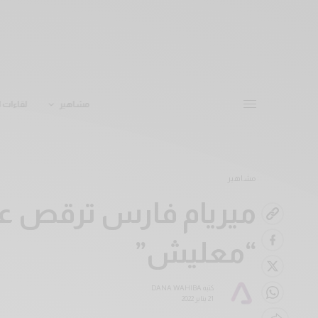
مشاهير
لقاءات ا
مشاهير
ميريام فارس ترقص على
“معليش”
كتبه
DANA WAHIBA
21 يناير 2022