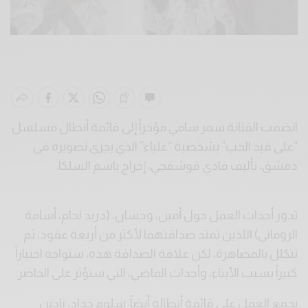
انضمت الفنانة سمر سامي مؤخراً إلى قائمة أبطال مسلسل
“على قيد الحب” بشخصية “علياء” الذي يجري تصويره في
دمشق، تأليف فادي قوشقجي، إخراج باسم السلكا.
تدور أحداث العمل حول أمين، وحسان، (دريد لحام، أسامة
الروماني) اللذين تمتد صداقتهما لأكثر من أربعة عقود، ثم
تتكلل بالمصاهرة، لكن علاقة الصداقة هذه، ستواجه اختباراً
كبيراً بسبب الأبناء، وأحداث الماضي، التي ستؤثر على الحاضر.
يجمع العمل على قائمة أبطاله أيضاً: سلوم حداد، نادين