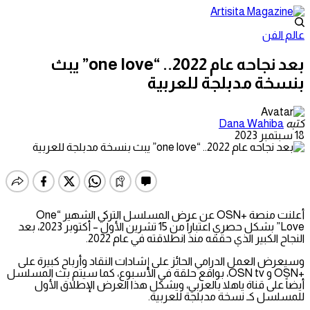
عالم الفن
بعد نجاحه عام 2022.. “one love” يبث
بنسخة مدبلجة للعربية
كتبه
Dana Wahiba
18 سبتمبر 2023
أعلنت
منصة
+OSN
عن
عرض المسلسل التركي الشهير
“One
Love”
بشكل
حصري
اعتباراً
من
15
تشرين
الأول
–
أكتوبر
2023،
بعد
النجاح الكبير الذي حققه
منذ انطلاقته في عام
2022.
وسيعرض
العمل
الدرامي
الحائز
على
إشادات
النقاد
وأرباح
كبيرة
على
+OSN
و
OSN tv
،
بواقع
حلقة
في
الأسبوع،
كما
سيتم
بث ا
لمسلسل
أيضاً
على
قناة
ياهلا
بالعربي، ويشكل
هذا
العرض
الإطلاق
الأول
للمسلسل
كـ
نسخة
مدبلجة
للعربية
.