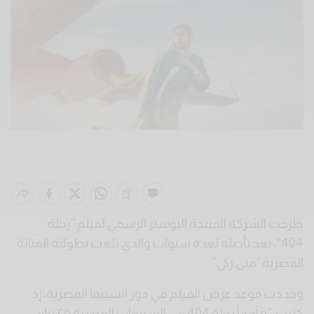
طرحت الشركة المنتجة البوستر الرسمي لفيلم “رحلة
404″، بعد تأجيله لعدة سنوات والذي تلعب بطولته الفنانة
المصرية “منى زكي”.
وحددت موعد عرض الفيلم في دور السينما المصرية، إذ
كتبت: “و أخيراً رحلة 404 في السينمات المصرية ٢٥ يناير