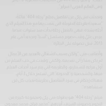
وفي العالم العربي ١ فبراير”.
وتحدثت منى زكي عن تفاصيل فيلم “رحلة 404” قائلةً:
“سعيدة بالرحلة الطويلة التي قمت بها مع هذا الفيلم الذي
أحبّه بشدة، فهي بالفعل رحلة بدأت منذ سنوات عندما
عرض عليَّ وقت تصوير مسلسل “آسيا” وتحديداً في عام
2013، قبل حصوله على الجائزة”.
وأضافت منى: “ولكن بسبب انشغالي بالعديد من الأعمال
لم يكن مقدّراً لي تقديمه، ولكنني وقعت في حب الفيلم من
أول قراءة للسيناريو، والطريقة التي يتم سرد أحداث الفيلم
فيها، والشخصية و”الحدوتة” التي تستمر خلال 3 أيام،
فهناك إحكام في سرد التفاصيل بطريقة تجذب كل مَن
سيشاهده”.
فيلم “رحلة 404” هو بطولة منى زكي ومجموعة كبيرة من
النجوم وضيوف الشرف، أبرزهم: “محمد فراج، محمد ممدوح،