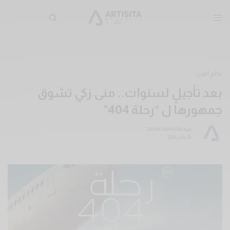
عالم الفن
بعد تأجيلٍ لسنوات.. منى زكي تشوق
جمهورها ل “رحلة 404”
كتبه
DANA WAHIBA
20 يناير 2024