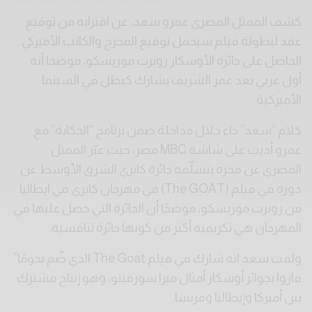
كشف الممثل المصري عمرو سعد، عن اقترابه من توقيع
عقد لبطولة فيلم سيحمل توقيع المخرج والكاتب الأميركي
الحاصل على جائزة الأوسكار روبرت موريسكو، موضحا أنه
أول عربي بعد عمر الشريف يشارك كبطل في السينما
الأميركية .
كلام “سعد” جاء خلال مداخلة ضمن برنامج “الحكاية” مع
عمرو أديب على شاشة MBC مصر، حيث عبّر الممثل
المصري عن فخره بتسلّمه جائزة كابري الشرق الأوسط عن
دوره في فيلم (The GOAT) في مهرجان كابري في ايطاليا
من روبرت موريسكو، موضحًا أن الجائزة التي حصل عليها في
المهرجان هي تكريمية أكثر من كونها جائزة تنافسية.
ولفت سعد انه شارك في فيلم The Goat الذي ضّم نجومًا ً
فازوا بجوائز أوسكار أمثال ميرا سورفينو، وهو إنتاج مشترك
بين أميركا وإيطاليا وفرنسا.