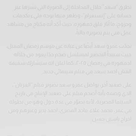
تطرق “سعد” خلال المداخلة إلى الصورة التي نشرها عبر
حسابه على “إنستغرام”، وظهر فيها بوجه مليء بكدمات
وجروح، ما أثار قلق جمهوره، حيث أكد أنه مكياج من مشاهد
عمل فني يتم تصويره حالياً،
تحدّث عمرو سعد أيضًا عن غيابه عن موسم رمضان المقبل،
حيث سيبدأ التحضير لمسلسل ضخم جدًا يعود من خلاله
لجمهوره في رمضان ٢٠٢٥، كما اعلن انه سيشارك شقيقه
الفنان احمد سعد في فيلم سينمائي جديد.
على صعيد أخر، يواصل عمرو سعد تصوير فيلم “الغربان”،
الذي وصفه بأنه أضخم فيلم على صعيد الإنتاج في تاريخ
السينما المصرية، لأنه يصوّر في عدة دول وهو من بطولة
مي عمر، محمد علاء، ماجد المصري، احمد بدير وغيرهم ومن
اخراج ياسين حسن.