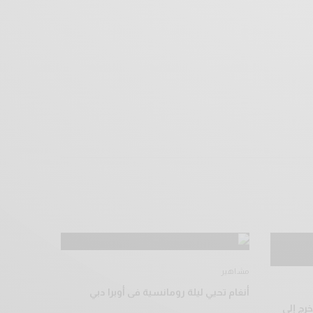
مشاهير
أنغام تحيي ليلة رومانسية فى أوبرا دبي
رج إلى