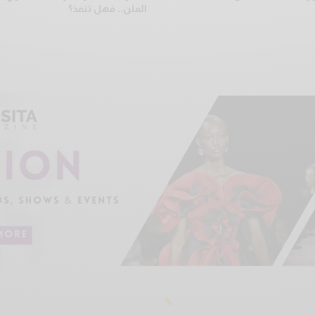
العلن.. فهل تنفذ؟