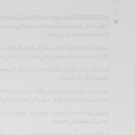
om/reel/C2ctp5VMtjs/?igsh=MzRlODBiNWFlZA==
أطلق الفنان أحمد سعد أغنيته الجديدة والتي حملت
الماضية عبر قناته على يوتيوب.
وبهذه الأغنية يعود أحمد سعد إلى اللون الروما
وألحان إسلام رفعت وتوزيع يحي مهدي، من إنتاج شر
أحمد كتب على بوست الأغنية عبر انستقرام “اسمعوا
يوتيوب وكل التطبيقات.”
من جهته، علّق محمد شافعي قائلا “تشرفت بكتابة اغن
احمد سعد بعد اغنية عليكي عيون اللي حققت نجاح كبي
وسبق وقام أحمد بالترويج لـ “بعتذرلك”، وذلك عن 
بعض كلماتها قبل طرحها.
أما الثانية فهي أغنية “كده لا” لفيلم أبو نسب من 