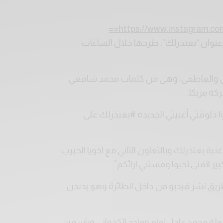
https://www.instagram.c
 عنوان “بعتذرلك”، طرحها خلال الساعات
نسي والعاطفي، وهي من كلمات محمد شافعي
كة مزيكا.
 دلوقتي أغنيتي الجديدة #بعتذرلك على
ية بعتذرلك وبالتعاون التاني مع اخويا الحبيب
ر اتمنى تحبوا ومستني ارائكم”.
طريق نشر فيديو من داخل الطائرة وهو يدندن
بطولة محمد عادل إمام وماجد الكدواني وياسمين