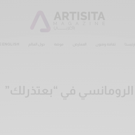
رتيستا
ثقافة وفنون
المعارض
موضة
حول العالم
E ENGLISH
الرومانسي في “بعتذرلك”