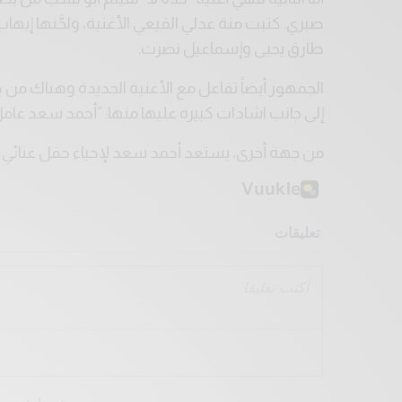
صبري. كتبت منة عدلي القيعي الأغنية، ولحَّنها إيهاب
طارق يحيى وإسماعيل نصرت.
الجمهور أيضاً تفاعل مع الأغنية الجديدة وهناك من 
إلى جانب اشادات كبيرة عليها منها: “أحمد سعد عامل
من جهة أخرى، يستعد أحمد سعد لإحياء حفل غنائي يوم 1 فبراير 2024 في القرية العالمية