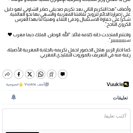
وأضاف “هذا التكريم الثاني بعد تكريم صديقي صابر الشاوني، لهو دليل
على إصرارنا الدائم لترويج ثقافتنا المغربية والسعي بها نحو العالمية.
شكرا على حفاوة الاستقبال ودفئ اللقاء، وهنيئا لنا بهذا العرس
الكروي الناجح”.
واختتم المتحدث ذاته كلامه قائلا: “الله. الوطن. الملك ديما مغرب ❤️.
سييييييييير”.
كما اختار الزبير هلال الحضور لحفل تكريمه بالجلابة المغربية الأصيلة،
رغبة منه في التعريف بالموروث التقليدي المغربي.