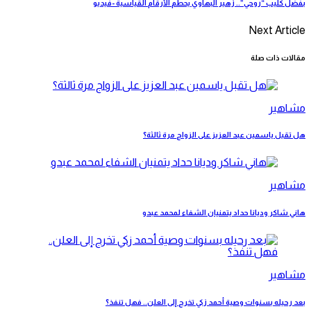
بفضل كليب “روحي”.. زهير البهاوي يحطم الأرقام القياسية -فيديو
Next Article
مقالات ذات صلة
مشاهير
هل تقبل ياسمين عبد العزيز على الزواج مرة ثالثة؟
مشاهير
هاني شاكر وديانا حداد يتمنيان الشفاء لمحمد عبدو
مشاهير
بعد رحيله بسنوات وصية أحمد زكي تخرج إلى العلن.. فهل تنفذ؟