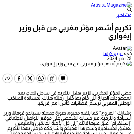
مشاهير
تكريم أشهر مؤثر مغربي من قبل وزير
إيفواري
كتبه
مريم كراما
28 يناير 2024
حظي المؤثر المغربي، الزبير هلال بتكريم في ساحل العاج، بعد
المجهودات الجبارة التي قام بها خلال رحلته هناك، لمساندة المنتخب
الوطني المغربي برسم إقصائيات كأس أمم إفريقيا.
وشارك “الهروي” كما يلقبه محبوه، صورة جمعته بسياندو فوفانا، وزير
السياحة والترفيه، عبر حسابه الشخصي على موقع التواصل الاجتماعي
“إنستغرام”، علق عليها قائلا: “إلى كل الأحبة الحالمين والمتيمين
بعشق المستديرة وسحرها، أهديكم وأشارككم فرحتي بهذا التكريم،
على يد معالي وزير السياحة والترفيه الإفواري السيد سياندو فوفانا”.