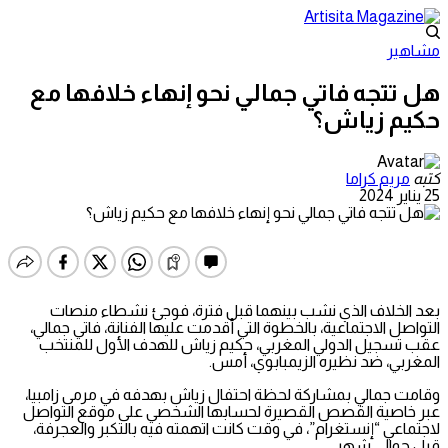
مشاهير
هل تتجه فاتي جمالي نحو إنهاء خلافها مع
حكيم زياش؟
كتبه
مريم كراما
25 يناير 2024
بعد الخلاف الذي نشب بينهما قبل فترة، فوجئ نشطاء منصات
التواصل الاجتماعية، بالخطوة التي أقدمت عليها الفنانة، فاتي جمالي،
عقب تسجيل الدولي المغربي، حكيم زياش للهدف الأول للمنتخب
المغربي، ضد نظيره الزيمبابوي، أمس.
وقامت جمالي بمشاركة لحظة احتفال زياش بهدفه في مرمى زامبيا،
عبر خاصية القصص القصيرة لحسابها الشخصي على موقع التواصل
لاجتماعي “إنستغرام”، في وقت كانت اتهمته فيه بالتكبر والعجرفة،
قبل حوالي شهر.