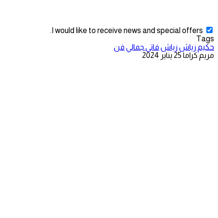
I would like to receive news and special offers.
Tags
حكيم زياش
زياش
فاتي جمالي
فن
مريم كراما
25 يناير 2024