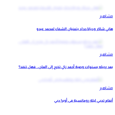
مشاهير
هاني شاكر وديانا حداد يتمنيان الشفاء لمحمد عبدو
مشاهير
بعد رحيله بسنوات وصية أحمد زكي تخرج إلى العلن.. فهل تنفذ؟
مشاهير
أنغام تحيي ليلة رومانسية فى أوبرا دبي