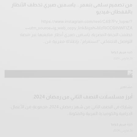
من تصميم سلمى بنعمر.. ياسمين صبري تخطف الأنظار
بالقفطان-فيديو
https://www.instagram.com/reel/C487Pv_Iopw/?
utm_source=ig_web_copy_link&igsh=MzRlODBiNWFlZA==
خطفت النجمة المصرية، ياسمين صبري أنظار متابعيها عبر منصة
التواصل الاجتماعي “انستغرام”، بإطلالة مغربية من…
كتبه
مريم كراما
26 مارس 2024
مشاهير
أبرز مسلسلات النصف الثاني من رمضان 2024
يشارك في النصف الثاني من شهر رمضان 2024، مجموعة من الأعمال
الدرامية والكوميدية العربية والمكونة…
كتبه
مريم كراما
26 مارس 2024