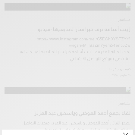
مشاهير
زينب أسامة تزف خبرا سارا لمتابعيها -فيديو
https://www.instagram.com/reel/C5EGh0YSFZY/?
igsh=MTB3ZmYyem54enc5Zw==
زفت الفنانة المغربية ، زينب أسامة خبرا سارا لمتابعيها عبر حسابها
الشخصي بموقع التواصل الاجتماعي…
كتبه
مريم كراما
28 مارس 2024
مشاهير
لقاء يجمع أحمد العوضي وياسمين عبد العزيز
تصدر الثنائي أحمد العوضي وياسمين عبد العزيز منصات التواصل
الاجتماعية، خلال الساعات الماضية، عقب تواجدهما…