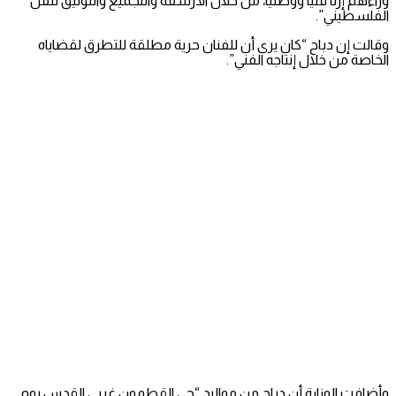
وراءهم إرثا فنيا ووطنيا، من خلال الأرشفة والتجميع والتوثيق للفن
الفلسطيني”.
وقالت إن دباح “كان يرى أن للفنان حرية مطلقة للتطرق لقضاياه
الخاصة من خلال إنتاجه الفني”.
وأضافت الوزارة أن دباح من مواليد “حي القطمون غربي القدس يوم