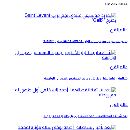
مقالات ذات صلة
عالم الفن
بمزيج موسيقي متنوع.. نجم الراب Saint Levant يطرح “Galbi”
عالم الفن
شائعة ارتباط ليليا الأطرش وماجد المهندس تعود إلى الواجهة
عالم الفن
بعد شائعة انفصالهما.. أحمد السقا في أول ظهور له مع زوجته