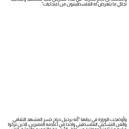
تحاكي ما يتعرض له الفلسطينيون من اعتداءات”.
وأوضحت الوزارة في بيانها “أنه برحيل دباح خسر المشهد الثقافي
والفن التشكيلي الفلسطيني واحدا من أعلامه المميزين، الذين تركوا