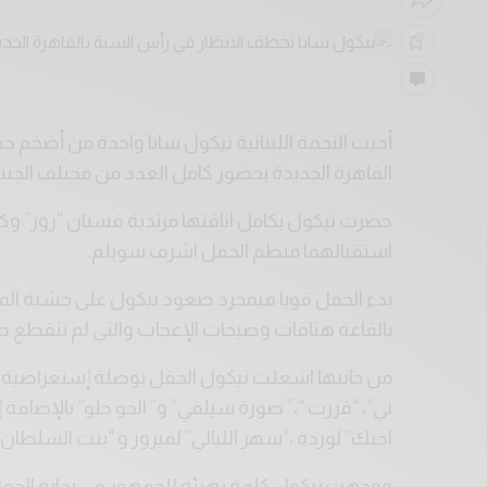
القاهرة الجديدة بحضور كامل العدد من مختلف الجنس
حضرت نيكول بكامل اناقتها مرتدية فستان “روز” وكان
استقبالهما منظم الحفل اشرف سويلم.
بدء الحفل قويا فبمجرد صعود نيكول على خشبة ال
بالقاعة هتافات وصيحات الإعجاب والتي لم تنقطع ط
من جانبها اشعلت نيكول الحفل بوصلة إستعراضية مميزة
ني”، “قررت “،” صورة سيلفي” و” الجو حلو” بالإضافة إلى
احبك” لوردة ،”سهر الليالي” لفيروز و “بنت السلطان”
ووجهت نيكول كلمة تهنئة للجمهور في بداية الحف