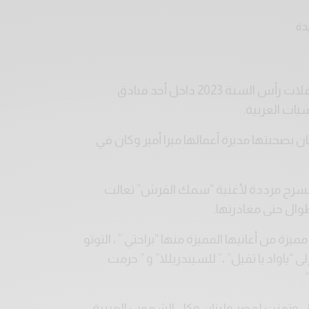
أحيت النجمة اللبنانية نيكول سابا واحدة من أضخم حفلات رأس السنة 2023 داخل أحد فنادق
يات العربية.
 بصحبتها مديرة أعمالها ميرا أمير وكان في
مسرح مرددة لأغنية “سمك القرش” تعالت
وال حتى مغادرتها.
 من أغانيها المميزة منها “براحتي ” ، التوتو
 “ياواد يا تقيل” ،” للسيندريللا” و ” حرمت
.
ل وتمنت لمصر ولبنان وكل الشعوب العربية