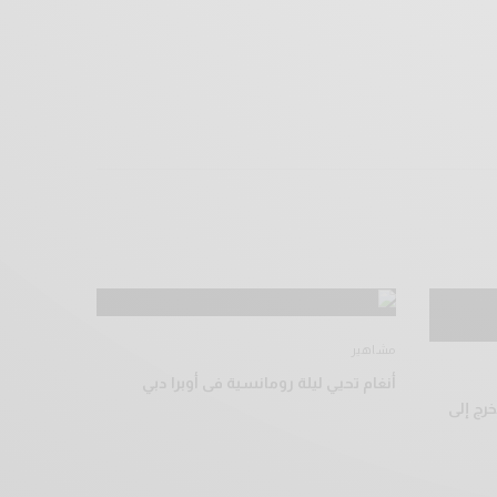
مشاهير
أنغام تحيي ليلة رومانسية فى أوبرا دبي
رج إلى