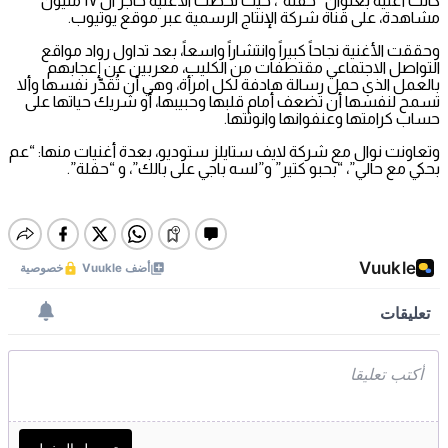
كانت أغنية بعنوان “حفلة”، حيث تخطت الأغنية حاجز ال ١٧ مليون
مشاهدة، على قناة شركة الإنتاج الرسمية عبر موقع يوتيوب.
وحققت الأغنية نجاحاً كبيراً وانتشاراً واسعاً، بعد تداول رواد مواقع
التواصل الاجتماعي مقتطفات من الكليب، معربين عن إعجابهم
بالعمل الذي حمل رسالة هادفة لكل امرأة، وهي أن تُقدّر نفسها وألا
تسمح لنفسها أن تضعف أمام قلبها وحبيبها، أو شريك حياتها على
حساب كرامتها وعنفوانها وانوثتها.
وتعاونت نوال مع شركة لايف ستايلز ستوديو، بعدة أغنيات منها: “عم
بحكي مع حالي”، “بحبو كتير” و”لسه باجي على بالك”، و “حفلة”.