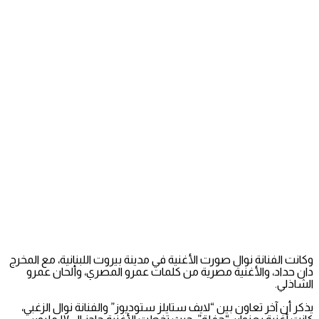
وكانت الفنانة نوال صورت الأغنية في مدينة بيروت اللبنانية، مع المخرج
دان حداد، والأغنية مصرية من كلمات عمرو المصري، وألحان عمرو
الشاذلي.
يذكر أن آخر تعاون بين “لايف ستايلز ستوديوز” والفنانة نوال الزغبي،