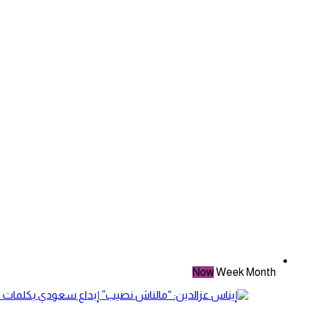
Now
Week
Month