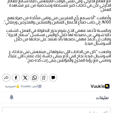
مع العالم الخارجي، وفي نفس الوقت ماينفعش دايما نسمع للعالم
الخارجي، لأن في حاجات كتير متسلطة وشخصية من غير مشاهدة
العمل”.
وأضافت: “أنا بسمع رأي المقربين مني وناس متأكدة من صراحتهم
100%، إلى جانب صناع الأعمال الفنانين والمنتجين والمخرجين وزملائي”.
وبالنسبة لأحمد فهمي الذي يقوم بدور البطولة في العمل، كشفت
داليا شوقي عن نصيحته لها خلال كواليس مسلسل “سفاح الجيزة”،
وقالت إن أحمد فهمي نصحها بألا تعتمد على نجاحها من خلال
السوشيال ميديا.
وتابعت: “كان من الحاجات اللي بيقولها لي مينفعش تبني نجاحك ع
السوشيال ميديا، نجاح البني آدم بيبقى حاسة، إنك عملت اللي عليك
وماشي مع رؤية المخرج والمؤلفين يبقى إنت كده صح”.