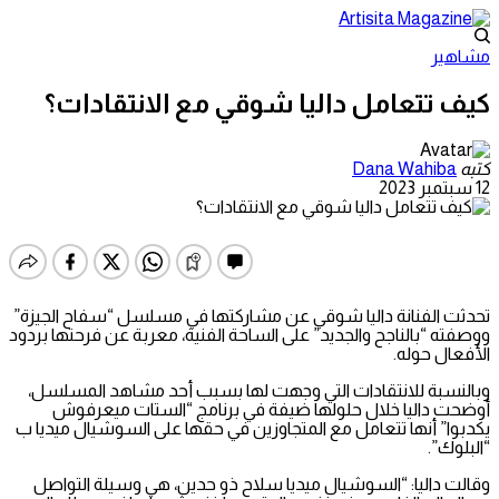
مشاهير
كيف تتعامل داليا شوقي مع الانتقادات؟
كتبه
Dana Wahiba
12 سبتمبر 2023
تحدثت الفنانة داليا شوقي عن مشاركتها في مسلسل “سفاح الجيزة”
ووصفته “بالناجح والجديد” على الساحة الفنية، معربة عن فرحتها بردود
الأفعال حوله.
وبالنسبة للانتقادات التي وجهت لها بسبب أحد مشاهد المسلسل،
أوضحت داليا خلال حلولها ضيفة في برنامج “الستات ميعرفوش
يكدبوا” أنها تتعامل مع المتجاوزين في حقها على السوشيال ميديا ب
“البلوك”.
وقالت داليا: “السوشيال ميديا سلاح ذو حدين، هي وسيلة التواصل