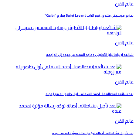
عالم الفن
بمزيج موسيقي متنوع.. نجم الراب Saint Levant يطرح “Galbi”
عالم الفن
شائعة ارتباط ليليا الأطرش وماجد المهندس تعود إلى الواجهة
عالم الفن
بعد شائعة انفصالهما.. أحمد السقا في أول ظهور له مع زوجته
عالم الفن
بعد تأجيل نشاطاته.. أصالة توجّه رسالة مؤثرة لمحمد عبده