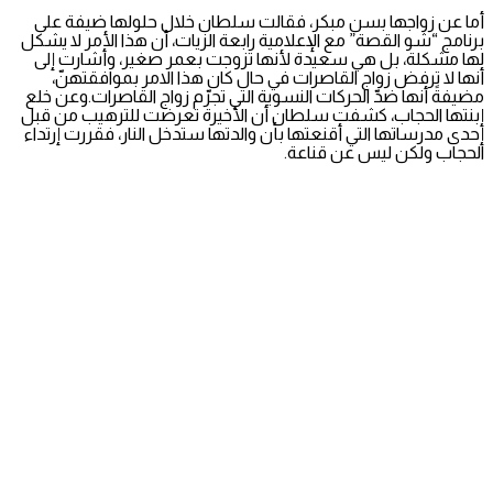
أما عن زواجها بسن مبكر، فقالت سلطان خلال حلولها ضيفة على
برنامج “شو القصة” مع الإعلامية رابعة الزيات، أن هذا الأمر لا يشكل
لها مشكلة، بل هي سعيدة لأنها تزوجت بعمر صغير، وأشارت إلى
أنها لا ترفض زواج القاصرات في حال كان هذا الامر بموافقتهنّ،
مضيفةً أنها ضدّ الحركات النسوية التي تجرّم زواج القاصرات.وعن خلع
إبنتها الحجاب، كشفت سلطان أن الأخيرة تعرضت للترهيب من قبل
إحدى مدرساتها التي أقنعتها بأن والدتها ستدخل النار، فقررت إرتداء
الحجاب ولكن ليس عن قناعة.