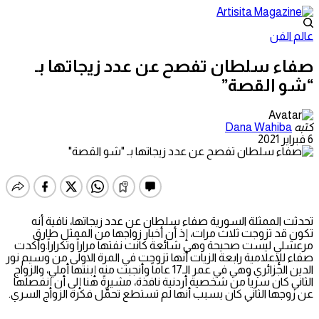
عالم الفن
صفاء سلطان تفصح عن عدد زيجاتها بـ
“شو القصة”
كتبه
Dana Wahiba
6 فبراير 2021
تحدثت الممثلة السورية صفاء سلطان عن عدد زيجاتها، نافية أنه
تكون قد تزوجت ثلاث مرات، إذ أن أخبار زواجها من الممثل طارق
مرعشلي ليست صحيحة وهي شائعة كانت نفتها مراراً وتكراراً.وأكدت
صفاء للإعلامية رابعة الزيات أنها تزوجت في المرة الاولى من وسيم نور
الدين الجزائري وهي في عمر الـ17 عاماً وأنجبت منه إبنتها أملي، والزواج
الثاني كان سرياً من شخصية أردنية نافذة، مشيرةً هنا إلى أن إنفصلها
عن زوجها الثاني كان بسبب أنها لم تستطع تحمّل فكرة الزواج السري.