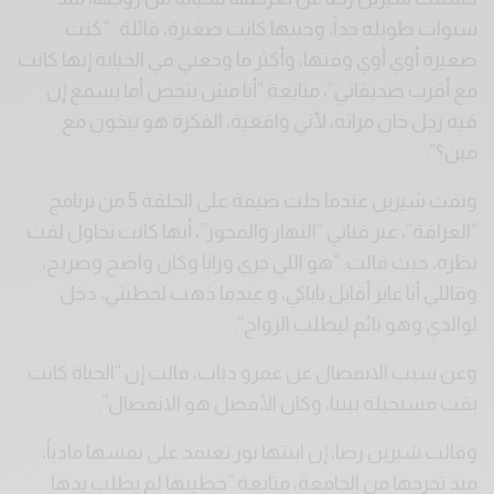
سنوات طويلة جداً، وحينها كانت صغيرة، قائلة : “كنت
صغيرة أوي أوي وقتها، وأكثر ما وجعني في الخيانة إنها كانت
مع أقرب صديقاتي”، متابعة “أنا مش بتخص أما بسمع إن
فيه رجل خان مراته، لأني واقعية، الفكرة هو بيخون مع
مين؟”.
ونفت شيرين عندما حلت ضيفة على الحلقة 5 من برنامج
“العرافة”، عبر قناتي “النهار والمحور”، أنها كانت تحاول لفت
نظره، حيث قالت: “هو اللي جري ورايا وكان واضح وصريح،
وقاللي أنا عايز أقابل باباكي، و عندما ذهب لخطبتي، دخل
لوالدي وهو نائم ليطلب الزواج”.
وعن سبب الانفصال عن عمرو دياب، قالت إن “الحياة كانت
بقت مستحيلة بيننا، وكان الأفضل هو الانفصال”.
وقالت شيرين رضا، إن ابنتها نور تعتمد على نفسها مادياً،
منذ تخرجها من الجامعة، متابعة “خطيبها لم يطلب يدها