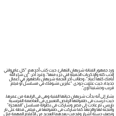
ورد جمهور الفنانة شريهان التهانئ، حيث كتب أحدهم: “كل عام وانتي
الحب كله والذكريات الجميلة انتي جزء منها”، وغرد أخر: “إن شاء الله
أيامك كلها أعياد”، وطالب آخر النجمة شريهان بالظهور في أعمال
جديدة، حيث علقت دودى: “عايزين نشوفك في مسلسل أو فيلم
قريب وحشتينا أوى”.
يشار إلى أنه بدأت شريهان حياتها الفنية وهى فى الرابعة من عمرها،
حيث درست فى طفولتها الرقص التعبيرى فى العاصمة الفرنسية
باريس، ثم عادت إلى مصر وشاركت فى بطولة مسلسل “المعجزة”
وأنتجته لها والدتها، كما شاركت فى طفولتها فى فيلمى قطة على نار
ونصف دستة أشرار وقدمت بعدهما العديد من الأفلام المهمة مثل