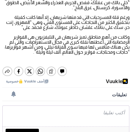
“خلى بالك من عقلك، قفص الحريم، العذراء والشعر الأبيض، الطوق
والأسورة، كريستال، عرق البلح”.
ورغم قلة المسرحيات التي قدمتها شريهان، إلا أنها كانت كفيلة
بتحقيق الكثير من النجاحات على المستوى الفني، وهى: “المهزوز، إنت
حر، سك على بناتك، علشان خاطر عيونك، شارع محمد على”
وكانت من أهم مناطق تميز شريهان في التليفزيون هى الفوازير
الرمضانية التي أعطتها نقلة كبرى في مجال الاستعراضات، والتي لم
يكن هناك منافس لها فيها سوى الفنانة نيللي، ومن أشهر فوازيرها:
“حاجات ومحتاجات، فوازير حول العالم، ألف ليلة وليلة”.