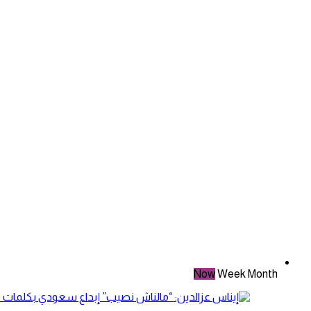
Now
Week
Month