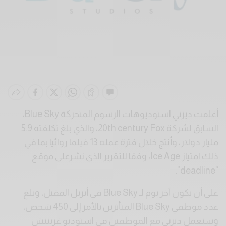
أغلقت ديزني استوديوهات الرسوم المتحركة Blue Sky،
السابق لشركة 20th century Fox، والذي بلغ تكلفته 5.9
مليار دولار، وأنتج خلال فترة عمله 13 فيلما روائيا بما في
ذلك امتياز Ice Age، وفقا للتقرير الذى نشرعلى موقع
“deadline”.
على أن يكون آخر يوم لـ Blue Sky في أبريل المقبل، وبلغ
عدد موظفي Blue Sky المتأثرين بالأمر إلى 450 شخص،
وستعمل ديزني مع الموظفين في استوديو غرينتش