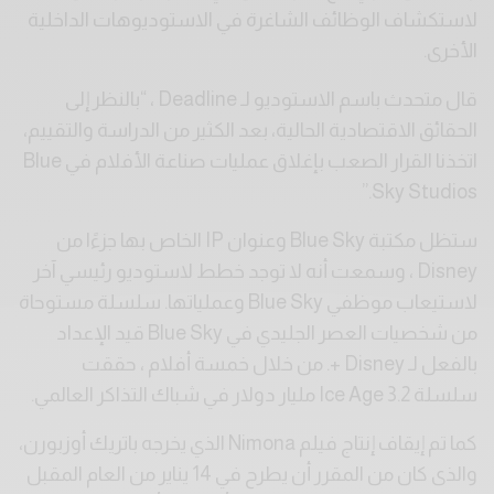
لاستكشاف الوظائف الشاغرة في الاستوديوهات الداخلية
الأخرى.
قال متحدث باسم الاستوديو لـ Deadline ، “بالنظر إلى
الحقائق الاقتصادية الحالية، بعد الكثير من الدراسة والتقييم،
اتخذنا القرار الصعب بإغلاق عمليات صناعة الأفلام في Blue
Sky Studios.”
ستظل مكتبة Blue Sky وعنوان IP الخاص بها جزءًا من
Disney ، وسمعت أنه لا توجد خطط لاستوديو رئيسي آخر
لاستيعاب موظفي Blue Sky وعملياتها. سلسلة مستوحاة
من شخصيات العصر الجليدي في Blue Sky قيد الإعداد
بالفعل لـ Disney +. من خلال خمسة أفلام ، حققت
سلسلة Ice Age 3.2 مليار دولار في شباك التذاكر العالمي.
كما تم إيقاف إنتاج فيلم Nimona الذي يخرجه باتريك أوزبورن،
والذى كان من المقرر أن يطرح في 14 يناير من العام المقبل