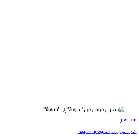
مشاهير
شكران مرتجى من “سرايا2” إلى “صبايا6”!