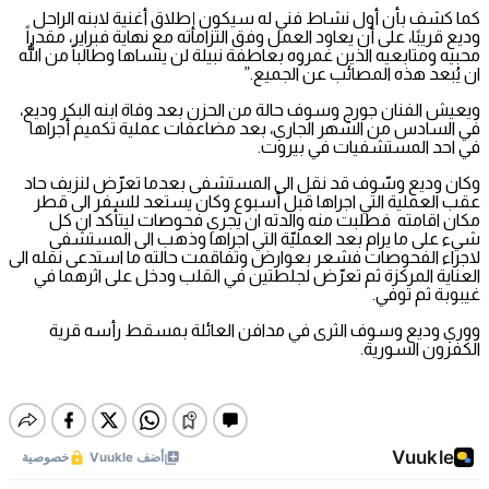
كما كشف بأن أول نشاط فني له سيكون إطلاق أغنية لابنه الراحل
وديع قريبًا، على أن يعاود العمل وفق التزاماته مع نهاية فبراير، مقدراً
محبيه ومتابعيه الذين غمروه بعاطفة نبيلة لن ينساها وطالباً من الله
ان يُبعد هذه المصائب عن الجميع.”
ويعيش الفنان جورج وسوف حالة من الحزن بعد وفاة ابنه البكر وديع،
في السادس من الشهر الجاري، بعد مضاعفات عملية تكميم أجراها
في احد المستشفيات في بيروت.
وكان وديع وسّوف قد نقل الى المستشفى بعدما تعرّض لنزيف حاد
عقب العملية التي اجراها قبل أسبوع وكان يستعد للسفر الى قطر
مكان اقامته فطلبت منه والدته ان يجري فحوصات ليتأكد ان كل
شيء على ما يرام بعد العمليّة التي اجراها وذهب الى المستشفى
لاجراء الفحوصات فشعر بعوارض وتفاقمت حالته ما استدعى نقله الى
العناية المركزة ثم تعرّض لجلطتين في القلب ودخل على اثرهما في
غيبوبة ثم توفي.
ووري وديع وسوف الثرى في مدافن العائلة بمسقط رأسه قرية
الكفرون السورية.