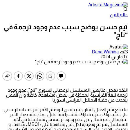
عالم الفن
تيم حسن يوضح سبب عدم وجود ترجمة في
“تاج”
كتبه
Dana Wahiba
17 مارس 2024
انتقد بعض متابعين المسلسل الرمضاني السوري “تاج”، عدم وجود
ترجمة للغة الفرنسية المحكيّة في بعض مشاهده، خاصةً وأنّ العمل
يتحدث عن حقبة الاحتلال الفرنسي لسوريا.
ما دفع نجم العمل الفنان تيم حسن لتوضيح الأمر عبر حسابه الرسمي
على فيسبوك، حيث شارك منشوراً منذ قليل، وجاء فيه: صباح الخير
..حبايبنا الي عم تسأل عن عدم وجود ترجمة في مسلسلنا تاج، أكيد
المسلسل مترجم وبعناية لكل من يشاهدنا على : MBC1 ، شاهد ، و
تلفزيون الجديد، لكن النُسخ المتوافرة خارج أمكنة العرض الأساسية