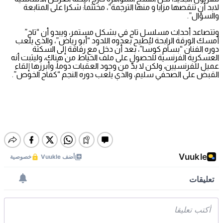
لابد أن تنقصها مزايا و منها الترجمة”، مختتماً: شكرا على المتابعة
والسؤال”.
وتتصاعد أحداث مسلسل تاج في بشكل مستمر، ويبدو أن “تاج”
أمسك الورقة الرابحة ليُطيح بعدوه اللدود “أبو رياض”، والذي يلعب
دوره الفنان “بسام كوسا”، بعد أن دخل مع رفاقة إلى السكنة
العسكرية الفرنسية للحصول على ملف الخياط من هناك، وليثبت أنه
عميل للفرنسيين، ولكن لا بدّ من وجود العقبات دوماً، وأبرزها إلقاء
القبض على الصحفي سليم، والذي يلعب دوره النجم “كفاح الخوص”.