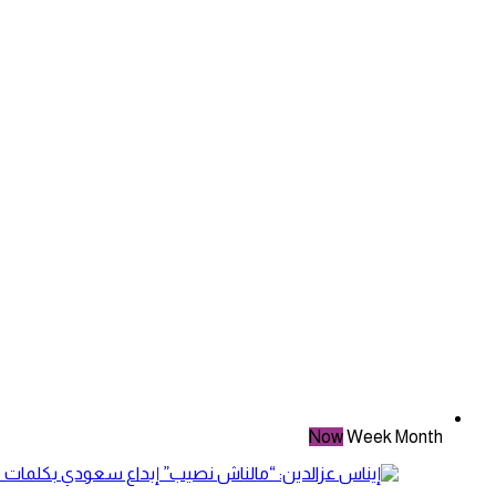
Now
Week
Month