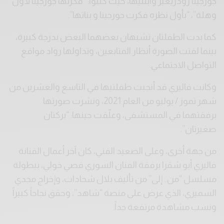
جورجينا رودريغيز وابنتيها، حيث كتبوا: “فكرتها جورجينا لأول
وهلة”، “بأول نظره فكرت جورجينا و بناتها”.
كما بدت الطفلتان تشبهان بعضهما البعض بدرجة كبيرة،
بينما لفتت الصورة أنظار المتابعين، وتداولها رواد مواقع
التواصل الاجتماعي.
وكانت فاليري قد أنجبت طفلتيها في التاسع والعشرين من
شهر تموز / يوليو من العام 2021، ونشرت صورتها
برفقتهما في المستشفى، وعلّقت حينها: “بركتان
صغيرتان”.
من جهة أخرى، وعلى الصعيد الفني، كان آخر أعمال الفنانة
فاليري أبو شقرا برفقة الفنان السوري قصي خولي، ببطولة
مسلسل “من.. إلى” من تأليف بلال شحادات، وإخراج مجدي
السميري، الذي عرض على منصة “شاهد”، وحقق نجاحاً كبيراً
ونسب مشاهدة مرتفعة جداً.