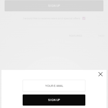
SIGN UP
I would like to receive news and special offers.
FEATURED
TAGS
SIGN UP