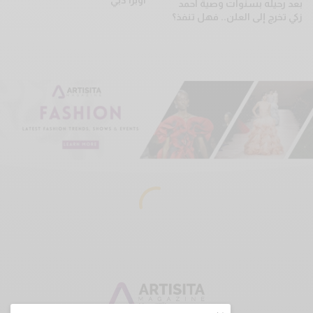
بعد رحيله بسنوات وصية أحمد
زكي تخرج إلى العلن.. فهل تنفذ؟