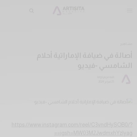
مشاهير
أصالة في ضيافة الإماراتية أحلام
الشامسي -فيديو
كتبه
مريم كراما
25 فبراير 2024
https://www.instagram.com/reel/C3vndHySOB0/?
igsh=MW03M2JwdmxhYzlyag==